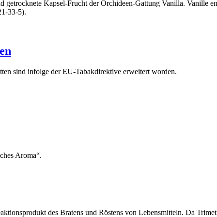
 und getrocknete Kapsel-Frucht der Orchideen-Gattung Vanilla. Vanille e
1-33-5).
ten
tten sind infolge der EU-Tabakdirektive erweitert worden.
liches Aroma“.
Reaktionsprodukt des Bratens und Röstens von Lebensmitteln. Da Trim