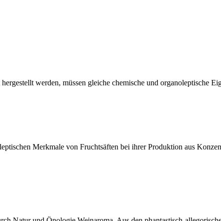
 hergestellt werden, müssen gleiche chemische und organoleptische Eig
eptischen Merkmale von Fruchtsäften bei ihrer Produktion aus Konzen
r durch Natur und Önologie Weinaroma. Aus den phantastisch-allegorisc