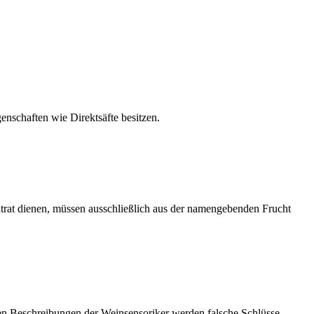
enschaften wie Direktsäfte besitzen.
trat dienen, müssen ausschließlich aus der namengebenden Frucht
hen Beschreibungen der Weinsensoriker werden falsche Schlüsse