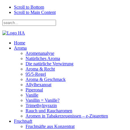
Scroll to Bottom
Scroll to Main Content
Home
Aroma
Aromenanalyse
Natürliches Aroma
Die natürliche Verwirrung
Aroma & Recht
95/5-Regel
Aroma & Geschmack
Allylhexanoat
Piperonal
Vanille
Vanillin = Vanille?
Trimethylpyrazin
Rauch und Raucharomen
Aromen in Tabakerzeugnissen – e-Zigaretten
Fruchtsaft
Fruchtsäfte aus Konzentrat