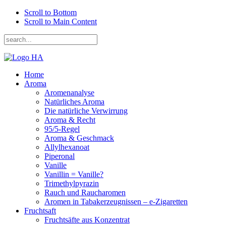
Scroll to Bottom
Scroll to Main Content
Home
Aroma
Aromenanalyse
Natürliches Aroma
Die natürliche Verwirrung
Aroma & Recht
95/5-Regel
Aroma & Geschmack
Allylhexanoat
Piperonal
Vanille
Vanillin = Vanille?
Trimethylpyrazin
Rauch und Raucharomen
Aromen in Tabakerzeugnissen – e-Zigaretten
Fruchtsaft
Fruchtsäfte aus Konzentrat