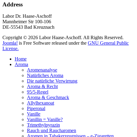
Address
Labor Dr. Haase-Aschoff
Mannheimer Str 100-106
DE-55543 Bad Kreuznach
Copyright © 2026 Labor Haase-Aschoff. All Rights Reserved.
Joomla!
is Free Software released under the
GNU General Public
License.
Home
Aroma
Aromenanalyse
Natürliches Aroma
Die natürliche Verwirrung
Aroma & Recht
95/5-Regel
Aroma & Geschmack
Allylhexanoat
Piperonal
Vanille
Vanillin = Vanille?
Trimethylpyrazin
Rauch und Raucharomen
Aromen in Tabakerzeugnissen – e-Zigaretten