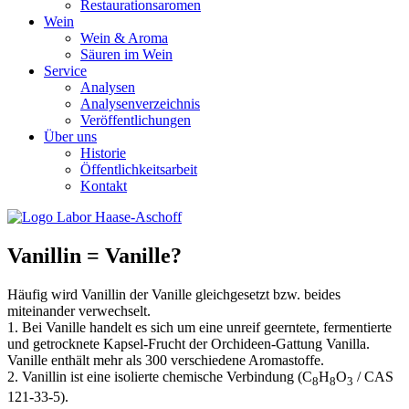
Restaurationsaromen
Wein
Wein & Aroma
Säuren im Wein
Service
Analysen
Analysenverzeichnis
Veröffentlichungen
Über uns
Historie
Öffentlichkeitsarbeit
Kontakt
Vanillin = Vanille?
Häufig wird Vanillin der Vanille gleichgesetzt bzw. beides
miteinander verwechselt.
1. Bei Vanille handelt es sich um eine unreif geerntete, fermentierte
und getrocknete Kapsel-Frucht der Orchideen-Gattung Vanilla.
Vanille enthält mehr als 300 verschiedene Aromastoffe.
2. Vanillin ist eine isolierte chemische Verbindung (C
H
O
/ CAS
8
8
3
121-33-5).