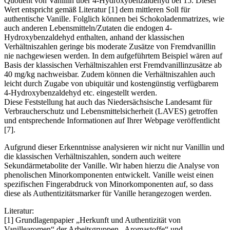
Quotient von Vanillin über 4-Hydroxybenzaldehyd bei 15. Dieser
Wert entspricht gemäß Literatur [1] dem mittleren Soll für
authentische Vanille. Folglich können bei Schokoladenmatrizes, wie
auch anderen Lebensmitteln/Zutaten die endogen 4-
Hydroxybenzaldehyd enthalten, anhand der klassischen
Verhältniszahlen geringe bis moderate Zusätze von Fremdvanillin
nie nachgewiesen werden. In dem aufgeführtem Beispiel wären auf
Basis der klassischen Verhältniszahlen erst Fremdvanillinzusätze ab
40 mg/kg nachweisbar. Zudem können die Verhältniszahlen auch
leicht durch Zugabe von ubiquitär und kostengünstig verfügbarem
4-Hydroxybenzaldehyd etc. eingestellt werden.
Diese Feststellung hat auch das Niedersächsische Landesamt für
Verbraucherschutz und Lebensmittelsicherheit (LAVES) getroffen
und entsprechende Informationen auf Ihrer Webpage veröffentlicht
[7].
Aufgrund dieser Erkenntnisse analysieren wir nicht nur Vanillin und
die klassischen Verhältniszahlen, sondern auch weitere
Sekundärmetabolite der Vanille. Wir haben hierzu die Analyse von
phenolischen Minorkomponenten entwickelt. Vanille weist einen
spezifischen Fingerabdruck von Minorkomponenten auf, so dass
diese als Authentizitätsmarker für Vanille herangezogen werden.
Literatur:
[1] Grundlagenpapier „Herkunft und Authentizität von
Vanillearomen“ der Arbeitsgruppen „Aromastoffe“ und