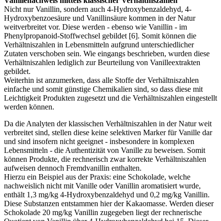
Vanillenachweis mittels klassischer Verhältniszahlen
Nicht nur Vanillin, sondern auch 4-Hydroxybenzaldehyd, 4-
Hydroxybenzoesäure und Vanillinsäure kommen in der Natur
weitverbreitet vor. Diese werden - ebenso wie Vanillin - im
Phenylpropanoid-Stoffwechsel gebildet [6]. Somit können die
Verhältniszahlen in Lebensmitteln aufgrund unterschiedlicher
Zutaten verschoben sein. Wie eingangs beschrieben, wurden diese
Verhältniszahlen lediglich zur Beurteilung von Vanilleextrakten
gebildet.
Weiterhin ist anzumerken, dass alle Stoffe der Verhältniszahlen
einfache und somit günstige Chemikalien sind, so dass diese mit
Leichtigkeit Produkten zugesetzt und die Verhältniszahlen eingestellt
werden können.
Da die Analyten der klassischen Verhältniszahlen in der Natur weit
verbreitet sind, stellen diese keine selektiven Marker für Vanille dar
und sind insofern nicht geeignet - insbesondere in komplexen
Lebensmitteln - die Authentizität von Vanille zu beweisen. Somit
können Produkte, die rechnerisch zwar korrekte Verhältniszahlen
aufweisen dennoch Fremdvanillin enthalten.
Hierzu ein Beispiel aus der Praxis: eine Schokolade, welche
nachweislich nicht mit Vanille oder Vanillin aromatisiert wurde,
enthält 1,3 mg/kg 4-Hydroxybenzaldehyd und 0,2 mg/kg Vanillin.
Diese Substanzen entstammen hier der Kakaomasse. Werden dieser
Schokolade 20 mg/kg Vanillin zugegeben liegt der rechnerische