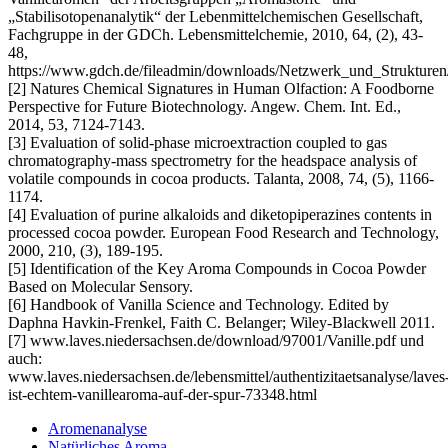
„Stabilisotopenanalytik“ der Lebenmittelchemischen Gesellschaft,
Fachgruppe in der GDCh. Lebensmittelchemie, 2010, 64, (2), 43-
48,
https://www.gdch.de/fileadmin/downloads/Netzwerk_und_Strukturen/F
[2] Natures Chemical Signatures in Human Olfaction: A Foodborne
Perspective for Future Biotechnology. Angew. Chem. Int. Ed.,
2014, 53, 7124-7143.
[3] Evaluation of solid-phase microextraction coupled to gas
chromatography-mass spectrometry for the headspace analysis of
volatile compounds in cocoa products. Talanta, 2008, 74, (5), 1166-
1174.
[4] Evaluation of purine alkaloids and diketopiperazines contents in
processed cocoa powder. European Food Research and Technology,
2000, 210, (3), 189-195.
[5] Identification of the Key Aroma Compounds in Cocoa Powder
Based on Molecular Sensory.
[6] Handbook of Vanilla Science and Technology. Edited by
Daphna Havkin-Frenkel, Faith C. Belanger; Wiley-Blackwell 2011.
[7] www.laves.niedersachsen.de/download/97001/Vanille.pdf und
auch:
www.laves.niedersachsen.de/lebensmittel/authentizitaetsanalyse/laves
ist-echtem-vanillearoma-auf-der-spur-73348.html
Aromenanalyse
Natürliches Aroma