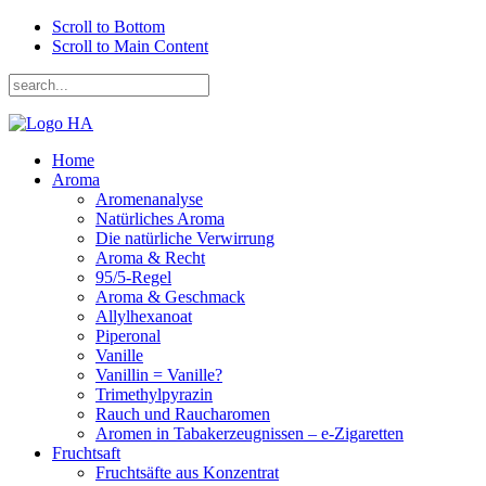
Scroll to Bottom
Scroll to Main Content
Home
Aroma
Aromenanalyse
Natürliches Aroma
Die natürliche Verwirrung
Aroma & Recht
95/5-Regel
Aroma & Geschmack
Allylhexanoat
Piperonal
Vanille
Vanillin = Vanille?
Trimethylpyrazin
Rauch und Raucharomen
Aromen in Tabakerzeugnissen – e-Zigaretten
Fruchtsaft
Fruchtsäfte aus Konzentrat