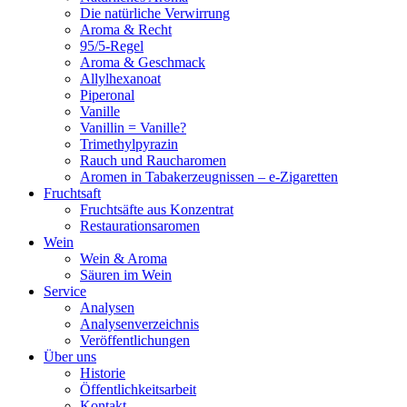
Die natürliche Verwirrung
Aroma & Recht
95/5-Regel
Aroma & Geschmack
Allylhexanoat
Piperonal
Vanille
Vanillin = Vanille?
Trimethylpyrazin
Rauch und Raucharomen
Aromen in Tabakerzeugnissen – e-Zigaretten
Fruchtsaft
Fruchtsäfte aus Konzentrat
Restaurationsaromen
Wein
Wein & Aroma
Säuren im Wein
Service
Analysen
Analysenverzeichnis
Veröffentlichungen
Über uns
Historie
Öffentlichkeitsarbeit
Kontakt