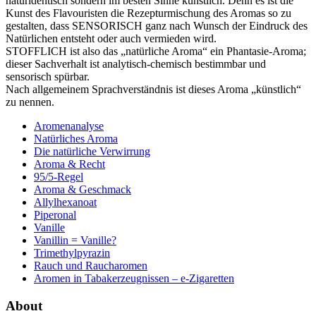
naturidentisch sondern im besten Sinne künstlich. Denn es ist die
Kunst des Flavouristen die Rezepturmischung des Aromas so zu
gestalten, dass SENSORISCH ganz nach Wunsch der Eindruck des
Natürlichen entsteht oder auch vermieden wird.
STOFFLICH ist also das „natürliche Aroma“ ein Phantasie-Aroma;
dieser Sachverhalt ist analytisch-chemisch bestimmbar und
sensorisch spürbar.
Nach allgemeinem Sprachverständnis ist dieses Aroma „künstlich“
zu nennen.
Aromenanalyse
Natürliches Aroma
Die natürliche Verwirrung
Aroma & Recht
95/5-Regel
Aroma & Geschmack
Allylhexanoat
Piperonal
Vanille
Vanillin = Vanille?
Trimethylpyrazin
Rauch und Raucharomen
Aromen in Tabakerzeugnissen – e-Zigaretten
About